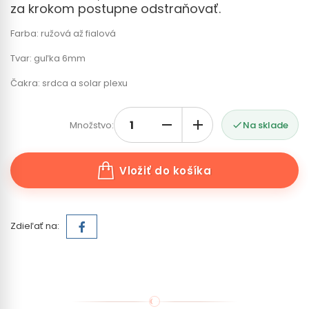
za krokom postupne odstraňovať.
Farba: ružová až fialová
Tvar: guľka 6mm
Čakra: srdca a solar plexu
Množstvo:
Na sklade

Vložiť do košíka
Zdieľať na: