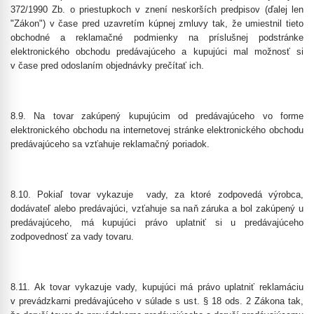
372/1990 Zb. o priestupkoch v znení neskorších predpisov (ďalej len
"Zákon") v čase pred uzavretím kúpnej zmluvy tak, že umiestnil tieto
obchodné a reklamačné podmienky na príslušnej podstránke
elektronického obchodu predávajúceho a kupujúci mal možnosť si
v čase pred odoslaním objednávky prečítať ich.
8.9. Na tovar zakúpený kupujúcim od predávajúceho vo forme
elektronického obchodu na internetovej stránke elektronického obchodu
predávajúceho sa vzťahuje reklamačný poriadok.
8.10. Pokiaľ tovar vykazuje vady, za ktoré zodpovedá výrobca,
dodávateľ alebo predávajúci, vzťahuje sa naň záruka a bol zakúpený u
predávajúceho, má kupujúci právo uplatniť si u predávajúceho
zodpovednosť za vady tovaru.
8.11. Ak tovar vykazuje vady, kupujúci má právo uplatniť reklamáciu
v prevádzkarni predávajúceho v súlade s ust. § 18 ods. 2 Zákona tak,