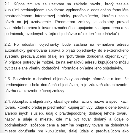
2.1. Kúpna zmluva sa uzatvára na základe návrhu, ktorý zasiela
kupujúci predávajúcemu vo forme vyplneného a odoslaného formulára
prostredníctvom internetovej stránky predávajúceho, ktorému zaslal
návrh na jej uzatvorenie. Predmetom zmluvy je odplatný prevod
vlastníckeho práva k tovaru označeného kupujúcim za kúpnu cenu a za
podmienok, uvedených v tejto objednávke (ďalej len "objednávka").
2.2. Po odoslaní objednávky bude zaslaná na e-mailovú adresu
automaticky generovaná správa o prijatí objednávky do elektronického
systému predávajúceho (ďalej len "potvrdenie doručenia objednávky").
V prípade potreby je možné, že na e-mailovú adresu kupujúceho môžu
byť zasielané všetky dodatočné informácie ohľadne jeho objednávky.
2.3. Potvrdenie o doručení objednávky obsahuje informácie o tom, že
predávajúcemu bola doručená objednávka, a je zároveň akceptovaním
návrhu na uzavretie kúpnej zmluvy.
2.4. Akceptácia objednávky obsahuje informáciu o názve a špecifikácii
tovaru, ktorého predaj je predmetom kúpnej zmluvy, údaje o cene tovaru
a/alebo iných služieb, údaj o pravdepodobnej dodacej lehote tovaru,
názov a údaje o mieste, kde má byť tovar dodaný a údaje o
podmienkach, spôsobe cene a termíne prepravy tovaru na dohodnuté
miesto doručenia pre kupujúceho, ďalej údaje o predávajúcom ako