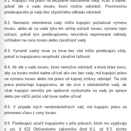
8.1. Kupujúci má právo na bezplatné odstránenie vady, včas a riadne,
pokiaľ ide o vadu tovaru, ktorú možno odstrániť. Povinnosťou
predávajúceho je vadu bez zbytočného odkladu odstrániť.
8.2. Namiesto odstránenia vady môže kupujúci požadovať výmenu
tovaru, alebo ak sa vada týka len určitej súčasti tovaru, výmenu tejto
súčasti, pokiaľ tým predávajúcemu nevzniknú neprimerané náklady
vzhľadom na cenu tovaru alebo závažnosť vady.
8.3. Vymeniť vadný tovar za tovar bez vád môže predávajúci vždy,
pokiaľ to kupujúcemu nespôsobí závažné ťažkosti.
8.4.
Ak ide o vadu tovaru, ktorú nemožno odstrániť a ktorá bráni tomu,
aby sa tovaru mohol riadne užívať ako vec bez vady, má kupujúci právo
na výmenu tovaru alebo má právo od kúpnej zmluvy odstúpiť. Tie isté
práva prislúchajú kupujúcemu, ak ide síce o odstrániteľné vady, ak
však kupujúci nemôže pre opätovné vyskytnutie sa vady po oprave
alebo pre väčší počet vád tovar riadne užívať.
8.5. V prípade iných neodstrániteľných vád, má kupujúci právo na
primeranú zľavu z ceny tovaru.
8.6. Predávajúci poučil kupujúceho o jeho právach, ktoré mu vyplývajú
z ust. § 622 Občianskeho zákonníka (bod 8.1. až 8.3. týchto