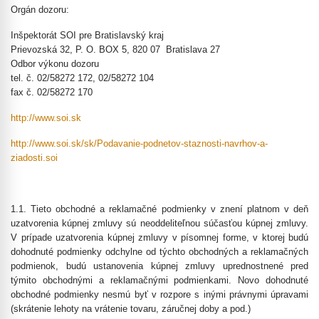
Orgán dozoru:
Inšpektorát SOI pre Bratislavský kraj
Prievozská 32, P. O. BOX 5, 820 07 Bratislava 27
Odbor výkonu dozoru
tel. č. 02/58272 172, 02/58272 104
fax č. 02/58272 170
http://www.soi.sk
http://www.soi.sk/sk/Podavanie-podnetov-staznosti-navrhov-a-
ziadosti.soi
1.1. Tieto obchodné a reklamačné podmienky v znení platnom v deň
uzatvorenia kúpnej zmluvy sú neoddeliteľnou súčasťou kúpnej zmluvy.
V prípade uzatvorenia kúpnej zmluvy v písomnej forme, v ktorej budú
dohodnuté podmienky odchylne od týchto obchodných a reklamačných
podmienok, budú ustanovenia kúpnej zmluvy uprednostnené pred
týmito obchodnými a reklamačnými podmienkami. Novo dohodnuté
obchodné podmienky nesmú byť v rozpore s inými právnymi úpravami
(skrátenie lehoty na vrátenie tovaru, záručnej doby a pod.)