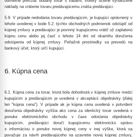
odmietne prevziať dodaný tovar s vadami, všetky účelne vynaložené
náklady na vrátenie tovaru predávajúcemu znáša predávajúci.
5.9. V prípade nedodania tovaru predávajúcim, je kupujúci oprávnený v
lehote uvedenej v bode 5.2. týchto obchodných podmienok odstúpiť od
kúpnej zmluvy a predávajúci je povinný kupujúcemu vrátiť už zaplatenú
kúpnu cenu alebo jej časť v lehote 14 dní od okamihu doručenia
odstúpenia od kúpnej zmluvy. Peňažné prostriedky sa prevedú na
bankový účet, ktorý určí kupujúci.
6. Kúpna cena
6.1. Kúpna cena za tovar, ktorá bola dohodnutá v kúpnej zmluve medzi
kupujúcim a predávajúcim je uvedená v akceptácii objednávky (ďalej
len "kúpna cena"). V prípade ak je kúpna cena uvedená v potvrdení
doručenia objednávky vyššia ako cena za identický tovar uvedená v
ponuke elektronického obchodu v čase odoslania objednávky
kupujúcim, predávajúci doručí kupujúcemu elektronickú správu
s informáciou o ponuke novej kúpnej ceny v inej výške, ktorá sa
považuje za návrh predávajúceho na uzavretie novej kúpnej zmluvy,