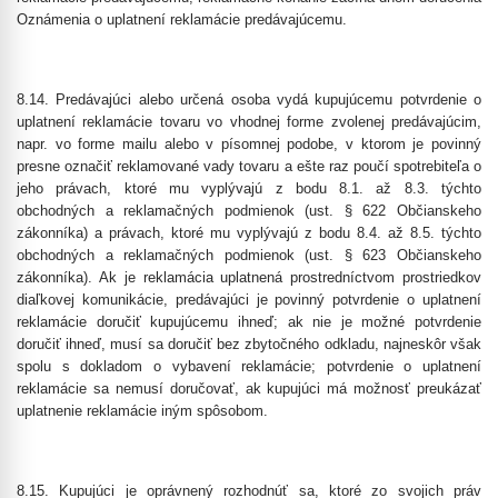
Oznámenia o uplatnení reklamácie predávajúcemu.
8.14.
Predávajúci alebo určená osoba vydá kupujúcemu potvrdenie o
uplatnení reklamácie tovaru vo vhodnej forme zvolenej predávajúcim,
napr. vo forme mailu alebo v písomnej podobe, v ktorom je povinný
presne označiť reklamované vady tovaru a ešte raz poučí spotrebiteľa o
jeho právach, ktoré mu vyplývajú z bodu 8.1. až 8.3. týchto
obchodných a reklamačných podmienok (ust. § 622 Občianskeho
zákonníka) a právach, ktoré mu vyplývajú z bodu 8.4. až 8.5. týchto
obchodných a reklamačných podmienok (ust. § 623 Občianskeho
zákonníka). Ak je reklamácia uplatnená prostredníctvom prostriedkov
diaľkovej komunikácie, predávajúci je povinný potvrdenie o uplatnení
reklamácie doručiť kupujúcemu ihneď; ak nie je možné potvrdenie
doručiť ihneď, musí sa doručiť bez zbytočného odkladu, najneskôr však
spolu s dokladom o vybavení reklamácie; potvrdenie o uplatnení
reklamácie sa nemusí doručovať, ak kupujúci má možnosť preukázať
uplatnenie reklamácie iným spôsobom.
8.15.
Kupujúci je oprávnený rozhodnúť sa, ktoré zo svojich práv