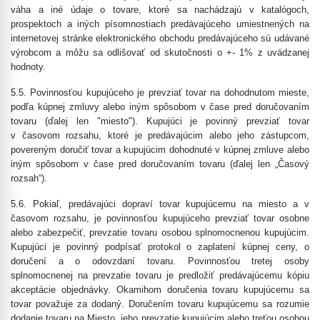
váha a iné údaje o tovare, ktoré sa nachádzajú v katalógoch,
prospektoch a iných písomnostiach predávajúceho umiestnených na
internetovej stránke elektronického obchodu predávajúceho sú udávané
výrobcom a môžu sa odlišovať od skutočnosti o +- 1% z uvádzanej
hodnoty.
5.5. Povinnosťou kupujúceho je prevziať tovar na dohodnutom mieste,
podľa kúpnej zmluvy alebo iným spôsobom v čase pred doručovaním
tovaru (ďalej len "miesto"). Kupujúci je povinný prevziať tovar
v časovom rozsahu, ktoré je predávajúcim alebo jeho zástupcom,
povereným doručiť tovar a kupujúcim dohodnuté v kúpnej zmluve alebo
iným spôsobom v čase pred doručovaním tovaru (ďalej len „
Časový
rozsah
“).
5.6. Pokiaľ, predávajúci dopraví tovar kupujúcemu na miesto a v
časovom rozsahu, je povinnosťou kupujúceho prevziať tovar osobne
alebo zabezpečiť, prevzatie tovaru osobou splnomocnenou kupujúcim.
Kupujúci je povinný podpísať protokol o zaplatení kúpnej ceny, o
doručení a o odovzdaní tovaru. Povinnosťou tretej osoby
splnomocnenej na prevzatie tovaru je predložiť predávajúcemu kópiu
akceptácie objednávky. Okamihom doručenia tovaru kupujúcemu sa
tovar považuje za dodaný. Doručením tovaru kupujúcemu sa rozumie
dodanie tovaru na Miesto, jeho prevzatie kupujúcim alebo treťou osobou