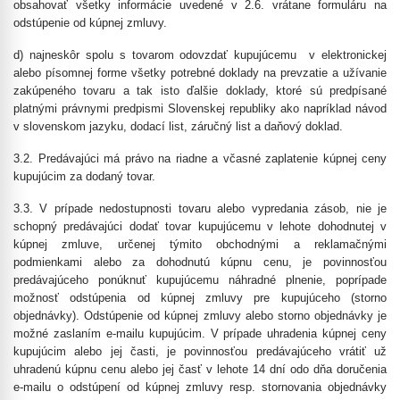
obsahovať všetky informácie uvedené v 2.6. vrátane formuláru na
odstúpenie od kúpnej zmluvy.
d) najneskôr spolu s tovarom odovzdať kupujúcemu v elektronickej
alebo písomnej forme všetky potrebné doklady na prevzatie a užívanie
zakúpeného tovaru a tak isto ďalšie doklady, ktoré sú predpísané
platnými právnymi predpismi Slovenskej republiky ako napríklad návod
v slovenskom jazyku, dodací list, záručný list a daňový doklad.
3.2. Predávajúci má právo na riadne a včasné zaplatenie kúpnej ceny
kupujúcim za dodaný tovar.
3.3. V prípade nedostupnosti tovaru alebo vypredania zásob, nie je
schopný predávajúci dodať tovar kupujúcemu v lehote dohodnutej v
kúpnej zmluve, určenej týmito obchodnými a reklamačnými
podmienkami alebo za dohodnutú kúpnu cenu, je povinnosťou
predávajúceho ponúknuť kupujúcemu náhradné plnenie, poprípade
možnosť odstúpenia od kúpnej zmluvy pre kupujúceho (storno
objednávky). Odstúpenie od kúpnej zmluvy alebo storno objednávky je
možné zaslaním e-mailu kupujúcim. V prípade uhradenia kúpnej ceny
kupujúcim alebo jej časti, je povinnosťou predávajúceho vrátiť už
uhradenú kúpnu cenu alebo jej časť v lehote 14 dní odo dňa doručenia
e-mailu o odstúpení od kúpnej zmluvy resp. stornovania objednávky