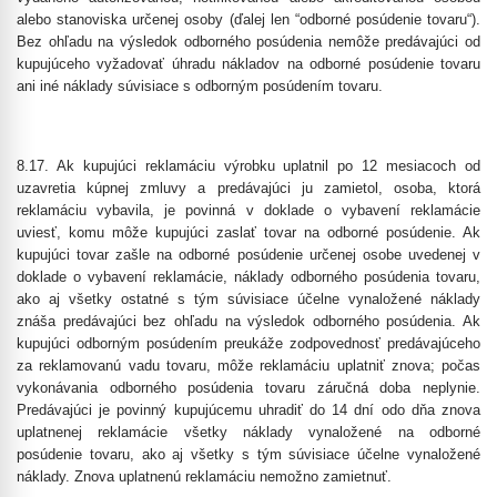
alebo stanoviska určenej osoby (ďalej len “odborné posúdenie tovaru“).
Bez ohľadu na výsledok odborného posúdenia nemôže predávajúci od
kupujúceho vyžadovať úhradu nákladov na odborné posúdenie tovaru
ani iné náklady súvisiace s odborným posúdením tovaru.
8.17. Ak kupujúci reklamáciu výrobku uplatnil po 12 mesiacoch od
uzavretia kúpnej zmluvy a predávajúci ju zamietol, osoba, ktorá
reklamáciu vybavila, je povinná v doklade o vybavení reklamácie
uviesť, komu môže kupujúci zaslať tovar na odborné posúdenie. Ak
kupujúci tovar zašle na odborné posúdenie určenej osobe uvedenej v
doklade o vybavení reklamácie, náklady odborného posúdenia tovaru,
ako aj všetky ostatné s tým súvisiace účelne vynaložené náklady
znáša predávajúci bez ohľadu na výsledok odborného posúdenia. Ak
kupujúci odborným posúdením preukáže zodpovednosť predávajúceho
za reklamovanú vadu tovaru, môže reklamáciu uplatniť znova; počas
vykonávania odborného posúdenia tovaru záručná doba neplynie.
Predávajúci je povinný kupujúcemu uhradiť do 14 dní odo dňa znova
uplatnenej reklamácie všetky náklady vynaložené na odborné
posúdenie tovaru, ako aj všetky s tým súvisiace účelne vynaložené
náklady. Znova uplatnenú reklamáciu nemožno zamietnuť.