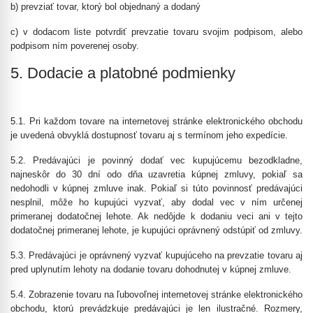
b) prevziať tovar, ktorý bol objednaný a dodaný
c) v dodacom liste potvrdiť prevzatie tovaru svojim podpisom, alebo
podpisom ním poverenej osoby.
5. Dodacie a platobné podmienky
5.1. Pri každom tovare na internetovej stránke elektronického obchodu
je uvedená obvyklá dostupnosť tovaru aj s termínom jeho expedície.
5.2. Predávajúci je povinný dodať vec kupujúcemu bezodkladne,
najneskôr do 30 dní odo dňa uzavretia kúpnej zmluvy, pokiaľ sa
nedohodli v kúpnej zmluve inak. Pokiaľ si túto povinnosť predávajúci
nesplnil, môže ho kupujúci vyzvať, aby dodal vec v ním určenej
primeranej dodatočnej lehote. Ak nedôjde k dodaniu veci ani v tejto
dodatočnej primeranej lehote, je kupujúci oprávnený odstúpiť od zmluvy.
5.3. Predávajúci je oprávnený vyzvať kupujúceho na prevzatie tovaru aj
pred uplynutím lehoty na dodanie tovaru dohodnutej v kúpnej zmluve.
5.4. Zobrazenie tovaru na ľubovoľnej internetovej stránke elektronického
obchodu, ktorú prevádzkuje predávajúci je len ilustračné. Rozmery,