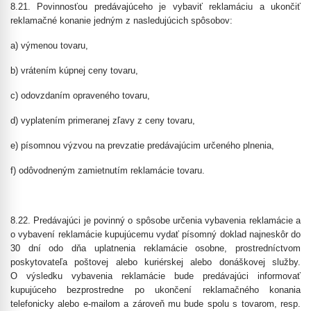
8.21. Povinnosťou predávajúceho je vybaviť reklamáciu a ukončiť
reklamačné konanie jedným z nasledujúcich spôsobov:
a) výmenou tovaru,
b) vrátením kúpnej ceny tovaru,
c) odovzdaním opraveného tovaru,
d) vyplatením primeranej zľavy z ceny tovaru,
e) písomnou výzvou na prevzatie predávajúcim určeného plnenia,
f) odôvodneným zamietnutím reklamácie tovaru.
8.22. Predávajúci je povinný o spôsobe určenia vybavenia reklamácie a
o vybavení reklamácie kupujúcemu vydať písomný doklad najneskôr do
30 dní odo dňa uplatnenia reklamácie osobne, prostredníctvom
poskytovateľa poštovej alebo kuriérskej alebo donáškovej služby.
O výsledku vybavenia reklamácie bude predávajúci informovať
kupujúceho bezprostredne po ukončení reklamačného konania
telefonicky alebo e-mailom a zároveň mu bude spolu s tovarom, resp.