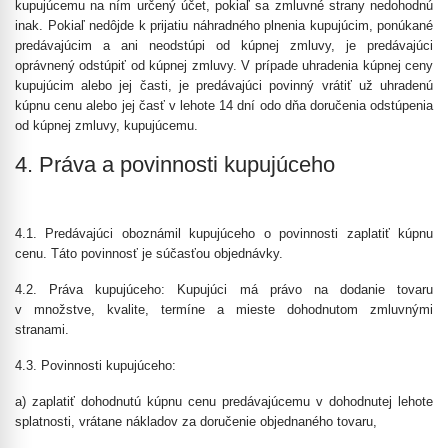
kupujúcemu na ním určený účet, pokiaľ sa zmluvné strany nedohodnú
inak. Pokiaľ nedôjde k prijatiu náhradného plnenia kupujúcim, ponúkané
predávajúcim a ani neodstúpi od kúpnej zmluvy, je predávajúci
oprávnený odstúpiť od kúpnej zmluvy. V prípade uhradenia kúpnej ceny
kupujúcim alebo jej časti, je predávajúci povinný vrátiť už uhradenú
kúpnu cenu alebo jej časť v lehote 14 dní odo dňa doručenia odstúpenia
od kúpnej zmluvy, kupujúcemu.
4. Práva a povinnosti kupujúceho
4.1. Predávajúci oboznámil kupujúceho o povinnosti zaplatiť kúpnu
cenu. Táto povinnosť je súčasťou objednávky.
4.2. Práva kupujúceho: Kupujúci má právo na dodanie tovaru
v množstve, kvalite, termíne a mieste dohodnutom zmluvnými
stranami.
4.3. Povinnosti kupujúceho:
a) zaplatiť dohodnutú kúpnu cenu predávajúcemu v dohodnutej lehote
splatnosti, vrátane nákladov za doručenie objednaného tovaru,