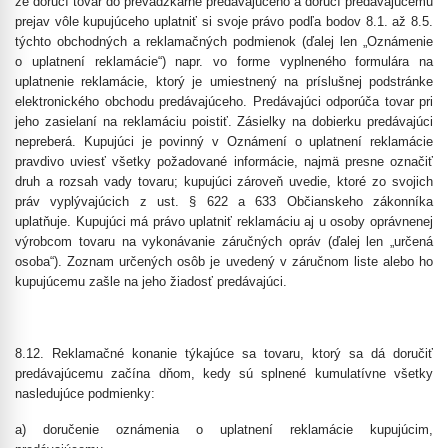
že doručí tovar do prevádzkarne predávajúceho a doručí predávajúcemu
prejav vôle kupujúceho uplatniť si svoje právo podľa bodov 8.1. až 8.5.
týchto obchodných a reklamačných podmienok (ďalej len „Oznámenie
o uplatnení reklamácie“) napr. vo forme vyplneného formulára na
uplatnenie reklamácie, ktorý je umiestnený na príslušnej podstránke
elektronického obchodu predávajúceho. Predávajúci odporúča tovar pri
jeho zasielaní na reklamáciu poistiť. Zásielky na dobierku predávajúci
nepreberá. Kupujúci je povinný v Oznámení o uplatnení reklamácie
pravdivo uviesť všetky požadované informácie, najmä presne označiť
druh a rozsah vady tovaru; kupujúci zároveň uvedie, ktoré zo svojich
práv vyplývajúcich z ust. § 622 a 633 Občianskeho zákonníka
uplatňuje. Kupujúci má právo uplatniť reklamáciu aj u osoby oprávnenej
výrobcom tovaru na vykonávanie záručných opráv (ďalej len „určená
osoba“). Zoznam určených osôb je uvedený v záručnom liste alebo ho
kupujúcemu zašle na jeho žiadosť predávajúci.
8.12.
Reklamačné konanie týkajúce sa tovaru, ktorý sa dá doručiť
predávajúcemu začína dňom, kedy sú splnené kumulatívne všetky
nasledujúce podmienky:
a) doručenie oznámenia o uplatnení reklamácie kupujúcim,