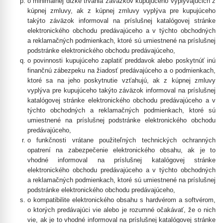
o minimálnej dĺžke trvania záväzkov kupujúceho vyplývajúcich z
kúpnej zmluvy, ak z kúpnej zmluvy vyplýva pre kupujúceho
takýto záväzok informoval na príslušnej katalógovej stránke
elektronického obchodu predávajúceho a v týchto obchodných
a reklamačných podmienkach, ktoré sú umiestnené na príslušnej
podstránke elektronického obchodu predávajúceho,
o povinnosti kupujúceho zaplatiť preddavok alebo poskytnúť inú
finančnú zábezpeku na žiadosť predávajúceho a o podmienkach,
ktoré sa na jeho poskytnutie vzťahujú, ak z kúpnej zmluvy
vyplýva pre kupujúceho takýto záväzok informoval na príslušnej
katalógovej stránke elektronického obchodu predávajúceho a v
týchto obchodných a reklamačných podmienkach, ktoré sú
umiestnené na príslušnej podstránke elektronického obchodu
predávajúceho,
o funkčnosti vrátane použiteľných technických ochranných
opatrení na zabezpečenie elektronického obsahu, ak je to
vhodné informoval na príslušnej katalógovej stránke
elektronického obchodu predávajúceho a v týchto obchodných
a reklamačných podmienkach, ktoré sú umiestnené na príslušnej
podstránke elektronického obchodu predávajúceho,
o kompatibilite elektronického obsahu s hardvérom a softvérom,
o ktorých predávajúci vie alebo je rozumné očakávať, že o nich
vie, ak je to vhodné informoval na príslušnej katalógovej stránke