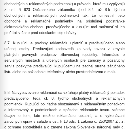
obchodných a reklamačných podmienok) a právach, ktoré mu vyplývajú
z ust. § 623 Občianskeho zákonníka (bod 8.4. až 8.5. týchto
obchodných a reklamačných podmienok) tak, že umiestnil tieto
obchodné a reklamačné podmienky na príslušnej podstránke
elektronického obchodu predávajúceho a kupujúci mal možnosť si ich
prečítať v čase pred odoslaním objednávky.
8.7. Kupujúci je povinný reklamáciu uplatniť u predávajúceho alebo
určenej osoby. Predávajúci zodpovedá za vady tovaru v zmysle
platných právnych predpisov Slovenskej republiky. Informácie o
servisných miestach a určených osobách pre záručný a pozáručný
servis poskytne predávajúci kupujúcemu na zadnej strane záručného
listu alebo na požiadanie telefonicky alebo prostredníctvom e-mailu.
8.8. Na vybavovanie reklamácií sa vzťahuje platný reklamačný poriadok
predávajúceho, teda čl. 8. týchto obchodných a reklamačných
podmienok. Kupujúci bol riadne oboznámený s reklamačným poriadkom
a informovaný o podmienkach a spôsobe reklamácie tovaru vrátane
údajov o tom, kde možno reklamáciu uplatniť, a o vykonávaní
záručných opráv v súlade s ust. § 18 ods. 1 zákona č. 250/2007 Z . z.
o ochrane spotrebiteľa a o zmene zákona Slovenskej národnej rady č.