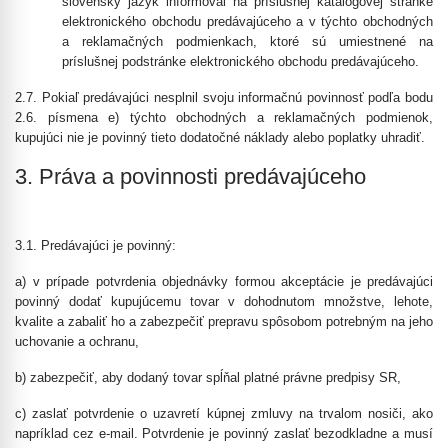
slovenský jazyk informoval na príslušnej katalógovej stránke
elektronického obchodu predávajúceho a v týchto obchodných
a reklamačných podmienkach, ktoré sú umiestnené na
príslušnej podstránke elektronického obchodu predávajúceho.
2.7. Pokiaľ predávajúci nesplnil svoju informačnú povinnosť podľa bodu
2.6. písmena e) týchto obchodných a reklamačných podmienok,
kupujúci nie je povinný tieto dodatočné náklady alebo poplatky uhradiť.
3. Práva a povinnosti predávajúceho
3.1. Predávajúci je povinný:
a) v prípade potvrdenia objednávky formou akceptácie je predávajúci
povinný dodať kupujúcemu tovar v dohodnutom množstve, lehote,
kvalite a zabaliť ho a zabezpečiť prepravu spôsobom potrebným na jeho
uchovanie a ochranu,
b) zabezpečiť, aby dodaný tovar spĺňal platné právne predpisy SR,
c) zaslať potvrdenie o uzavretí kúpnej zmluvy na trvalom nosiči, ako
napríklad cez e-mail. Potvrdenie je povinný zaslať bezodkladne a musí