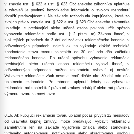
v zmysle ust. § 622 a ust. § 623 Občianskeho zákonníka uplatňuje
a zároveň je povinný bezodkladne informáciu o svojom rozhodnutí
doručiť predávajúcemu. Na základe rozhodnutia kupujúceho, ktoré zo
svojich práv v zmysle ust. § 622 a ust. § 623 Občianskeho zákonníka
uplatňuje je predávajúci alebo určená osoba povinná určiť spôsob
vybavenia reklamácie podľa ust. § 2 písm. m) Zákona ihneď, v
zložitejších prípadoch do 3 dní od začiatku reklamačného konania, v
odôvodnených prípadoch, najmä ak sa vyžaduje zložité technické
zhodnotenie stavu tovaru najneskôr do 30 dní odo dňa začiatku
reklamačného konania. Po určení spôsobu vybavenia reklamácie
predávajúci alebo určená osoba reklamáciu vybaví ihneď, v
odôvodnených prípadoch možno reklamáciu vybaviť aj neskôr.
Vybavenie reklamácie však nesmie trvať dlhšie ako 30 dní odo dňa
uplatnenia reklamácie. Po márnom uplynutí lehoty na vybavenie
reklamácie má spotrebiteľ právo od zmluvy odstúpiť alebo má právo na
výmenu tovaru za nový tovar.
8.16. Ak kupujúci reklamáciu tovaru uplatnil počas prvých 12 mesiacov
od uzavretia kúpnej zmluvy, môže predávajúci vybaviť reklamáciu
zamietnutím len na základe vyjadrenia znalca alebo stanoviska
vydaného autorizovanou, notifikovanou alebo akreditovanou osobou