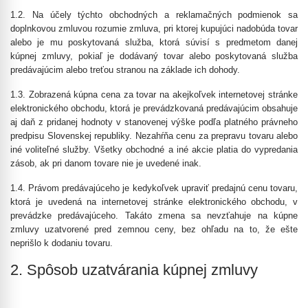
1.2. Na účely týchto obchodných a reklamačných podmienok sa
doplnkovou zmluvou rozumie zmluva, pri ktorej kupujúci nadobúda tovar
alebo je mu poskytovaná služba, ktorá súvisí s predmetom danej
kúpnej zmluvy, pokiaľ je dodávaný tovar alebo poskytovaná služba
predávajúcim alebo treťou stranou na základe ich dohody.
1.3. Zobrazená kúpna cena za tovar na akejkoľvek internetovej stránke
elektronického obchodu, ktorá je prevádzkovaná predávajúcim obsahuje
aj daň z pridanej hodnoty v stanovenej výške podľa platného právneho
predpisu Slovenskej republiky. Nezahŕňa cenu za prepravu tovaru alebo
iné voliteľné služby. Všetky obchodné a iné akcie platia do vypredania
zásob, ak pri danom tovare nie je uvedené inak.
1.4. Právom predávajúceho je kedykoľvek upraviť predajnú cenu tovaru,
ktorá je uvedená na internetovej stránke elektronického obchodu, v
prevádzke predávajúceho. Takáto zmena sa nevzťahuje na kúpne
zmluvy uzatvorené pred zemnou ceny, bez ohľadu na to, že ešte
neprišlo k dodaniu tovaru.
2. Spôsob uzatvárania kúpnej zmluvy