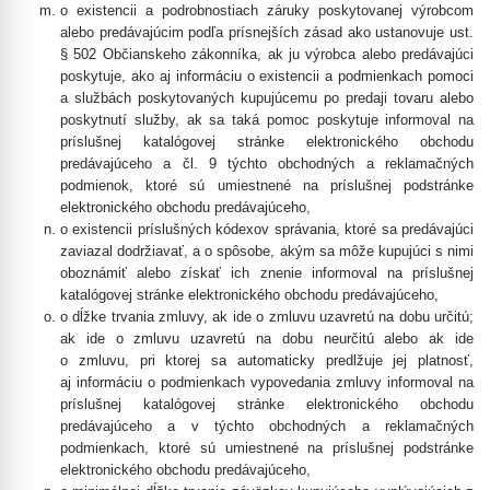
o existencii a podrobnostiach záruky poskytovanej výrobcom
alebo predávajúcim podľa prísnejších zásad ako ustanovuje ust.
§ 502 Občianskeho zákonníka, ak ju výrobca alebo predávajúci
poskytuje, ako aj informáciu o existencii a podmienkach pomoci
a službách poskytovaných kupujúcemu po predaji tovaru alebo
poskytnutí služby, ak sa taká pomoc poskytuje informoval na
príslušnej katalógovej stránke elektronického obchodu
predávajúceho a čl. 9 týchto obchodných a reklamačných
podmienok, ktoré sú umiestnené na príslušnej podstránke
elektronického obchodu predávajúceho,
o existencii príslušných kódexov správania, ktoré sa predávajúci
zaviazal dodržiavať, a o spôsobe, akým sa môže kupujúci s nimi
oboznámiť alebo získať ich znenie informoval na príslušnej
katalógovej stránke elektronického obchodu predávajúceho,
o dĺžke trvania zmluvy, ak ide o zmluvu uzavretú na dobu určitú;
ak ide o zmluvu uzavretú na dobu neurčitú alebo ak ide
o zmluvu, pri ktorej sa automaticky predlžuje jej platnosť,
aj informáciu o podmienkach vypovedania zmluvy informoval na
príslušnej katalógovej stránke elektronického obchodu
predávajúceho a v týchto obchodných a reklamačných
podmienkach, ktoré sú umiestnené na príslušnej podstránke
elektronického obchodu predávajúceho,