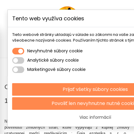
Tento web využíva cookies
Tieto webové stránky ukladajú v súlade so zákonmi na vaše za
všeobecne nazývané cookies. Používaním týchto stránok s tým 
Menu
Nevyhnutné súbory cookie
Analytické súbory cookie
Obchodné podmienky
Marketingové súbory cookie
Obchodné podmienky
Prijať všetky súbory cookies
1. Všeobecné ustanovenia
Povoliť len nevyhnutne nutné cook
Viac informácií
Nasledujúce obchodné a reklamačné podmienky upravujú práva a
povinnosti zmluvných strán, ktoré vyplývajú z kúpnej zmluvy
uzatvorenej medzi predávajúcim :
Gaia ezoterika s. r. o.
,