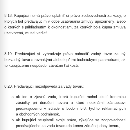
8.18. Kupujúci nemá právo uplatniť si právo zodpovednosti za vady, o
ktorých bol predávajúcim v dobe uzatvárania zmluvy upozornený, alebo
o ktorých s prihliadnutím k okolnostiam, za ktorých bola kúpna zmluva
uzatvorená, musel vedieť.
8.19. Predávajúci si vyhradzuje právo nahradiť vadný tovar za iný
bezvadný tovar s rovnakými alebo lepšími technickými parametrami, ak
to kupujúcemu nespôsobí závažné ťažkosti.
8.20. Predávajúci nezodpovedá za vady tovaru:
ak ide o zjavnú vadu, ktorú kupujúci mohol zistiť kontrolou
zásielky pri doručení tovaru a ktorú neoznámil zástupcovi
predávajúcemu v súlade s bodom 5.8. týchto reklamačných
a obchodných podmienok,
ak kupujúci neuplatnil svoje právo, týkajúce sa zodpovednosti
predávajúceho za vadu tovaru do konca záručnej doby tovaru,