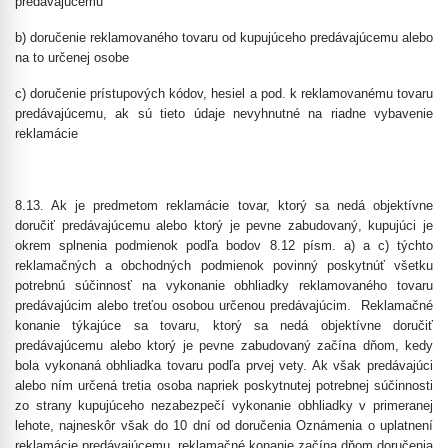
predávajúcemu
b) doručenie reklamovaného tovaru od kupujúceho predávajúcemu alebo
na to určenej osobe
c)
doručenie prístupových kódov, hesiel a pod. k reklamovanému tovaru
predávajúcemu, ak sú tieto údaje nevyhnutné na riadne vybavenie
reklamácie
8.13. Ak je predmetom reklamácie tovar, ktorý sa nedá objektívne
doručiť predávajúcemu alebo ktorý je pevne zabudovaný, kupujúci je
okrem splnenia podmienok podľa bodov 8.12 písm. a) a c) týchto
reklamačných a obchodných podmienok povinný poskytnúť všetku
potrebnú súčinnosť na vykonanie obhliadky reklamovaného tovaru
predávajúcim alebo treťou osobou určenou predávajúcim. Reklamačné
konanie týkajúce sa tovaru, ktorý sa nedá objektívne doručiť
predávajúcemu alebo ktorý je pevne zabudovaný začína dňom, kedy
bola vykonaná obhliadka tovaru podľa prvej vety. Ak však predávajúci
alebo ním určená tretia osoba napriek poskytnutej potrebnej súčinnosti
zo strany kupujúceho nezabezpečí vykonanie obhliadky v primeranej
lehote, najneskôr však do 10 dní od doručenia Oznámenia o uplatnení
reklamácie predávajúcemu, reklamačné konanie začína dňom doručenia