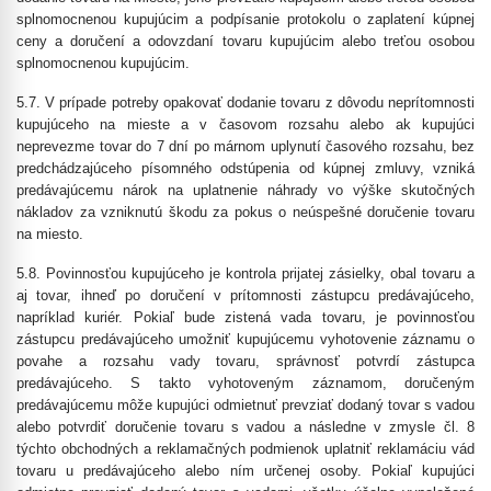
splnomocnenou kupujúcim a podpísanie protokolu o zaplatení kúpnej
ceny a doručení a odovzdaní tovaru kupujúcim alebo treťou osobou
splnomocnenou kupujúcim.
5.7. V prípade potreby opakovať dodanie tovaru z dôvodu neprítomnosti
kupujúceho na mieste a v časovom rozsahu alebo ak kupujúci
neprevezme tovar do 7 dní po márnom uplynutí časového rozsahu, bez
predchádzajúceho písomného odstúpenia od kúpnej zmluvy, vzniká
predávajúcemu nárok na uplatnenie náhrady vo výške skutočných
nákladov za vzniknutú škodu za pokus o neúspešné doručenie tovaru
na miesto.
5.8. Povinnosťou kupujúceho je kontrola prijatej zásielky, obal tovaru a
aj tovar, ihneď po doručení v prítomnosti zástupcu predávajúceho,
napríklad kuriér. Pokiaľ bude zistená vada tovaru, je povinnosťou
zástupcu predávajúceho umožniť kupujúcemu vyhotovenie záznamu o
povahe a rozsahu vady tovaru, správnosť potvrdí zástupca
predávajúceho. S takto vyhotoveným záznamom, doručeným
predávajúcemu môže kupujúci odmietnuť prevziať dodaný tovar s vadou
alebo potvrdiť doručenie tovaru s vadou a následne v zmysle čl. 8
týchto obchodných a reklamačných podmienok uplatniť reklamáciu vád
tovaru u predávajúceho alebo ním určenej osoby. Pokiaľ kupujúci