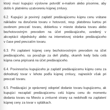
ktorý musí kupujúci výslovne potvrdiť e-mailom alebo písomne, aby
došlo k platnému uzatvoreniu kúpnej zmluvy.
6.2. Kupujúci je povinný zaplatiť predávajúcemu kúpnu cenu vrátane
nákladov na doručenie tovaru v hotovosti, resp. platobnou kartou pri
osobnom prevzatí tovaru, dobierkou v mieste dodania tovaru alebo
bezhotovostným prevodom na účet predávajúceho, uvedený v
akceptácii objednávky alebo na internetovej stránke predávajúceho
v čase pred prevzatím tovaru.
6.3. Pri zaplatení kúpnej ceny bezhotovostným prevodom na účet
predávajúceho, sa považuje za deň platby, okamih kedy bola celá
kúpna cena pripísaná na účet predávajúceho.
6.4. Povinnosťou kupujúceho je zaplatiť predávajúcemu kúpnu cenu za
dohodnutý tovar v lehote podľa kúpnej zmluvy, najneskôr však pri
prevzatí tovaru.
6.5. Predávajúci je oprávnený odoprieť dodanie tovaru kupujúcemu, ak
kupujúci nezaplatí predávajúcemu celú kúpnu cenu do momentu
dodania tovaru na Miesto a zmluvné strany sa nedohodli na zaplatení
kúpnej ceny za tovar v splátkach.