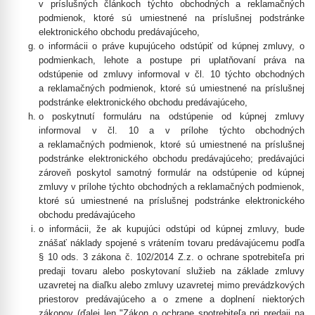
v príslušných článkoch týchto obchodných a reklamačných
podmienok, ktoré sú umiestnené na príslušnej podstránke
elektronického obchodu predávajúceho,
o informácii o práve kupujúceho odstúpiť od kúpnej zmluvy, o
podmienkach, lehote a postupe pri uplatňovaní práva na
odstúpenie od zmluvy informoval v čl. 10 týchto obchodných
a reklamačných podmienok, ktoré sú umiestnené na príslušnej
podstránke elektronického obchodu predávajúceho,
o poskytnutí formuláru na odstúpenie od kúpnej zmluvy
informoval v čl. 10 a v prílohe týchto obchodných
a reklamačných podmienok, ktoré sú umiestnené na príslušnej
podstránke elektronického obchodu predávajúceho; predávajúci
zároveň poskytol samotný formulár na odstúpenie od kúpnej
zmluvy v prílohe týchto obchodných a reklamačných podmienok,
ktoré sú umiestnené na príslušnej podstránke elektronického
obchodu predávajúceho
o informácii, že ak kupujúci odstúpi od kúpnej zmluvy, bude
znášať náklady spojené s vrátením tovaru predávajúcemu podľa
§ 10 ods. 3 zákona č. 102/2014 Z.z. o ochrane spotrebiteľa pri
predaji tovaru alebo poskytovaní služieb na základe zmluvy
uzavretej na diaľku alebo zmluvy uzavretej mimo prevádzkových
priestorov predávajúceho a o zmene a doplnení niektorých
zákonov (ďalej len "Zákon o ochrane spotrebiteľa pri predaji na