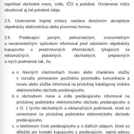
napríklad obchodné meno, sídlo, IČO a podobné. Oznámenie môže
obsahovať aj iné potrebné údaje.
2.5. Uzatvorenie kúpnej zmluvy nastáva doručením akceptácie
objednávky elektronickou alebo písomnou formou.
2.6.
Predávajúci jasným, jednoznačným, zrozumiteľným
a nezameniteľným spôsobom informoval pred odoslaním objednávky
kupujúceho o predzmluvných informáciách, týkajúcich sa
reklamačných, platobných, obchodných, prepravných
a iných podmienok tak, že:
o hlavných vlastnostiach tovaru alebo charaktere služby
v rozsahu primeranom použitému prostriedku komunikácie a
tovaru alebo službe informoval na príslušnej katalógovej stránke
elektronického obchodu predávajúceho,
o obchodnom mene a sídle predávajúceho informoval na
príslušnej podstránke elektronického obchodu predávajúceho a
v čl. 1 týchto obchodných a reklamačných podmienok, ktoré sú
umiestnené na príslušnej podstránke elektronického obchodu
predávajúceho,
o telefónnom čísle predávajúceho a o ďalších údajoch, ktoré sú
dôležité pre kontakt kupujúceho s predávajúcim, najmä adresu