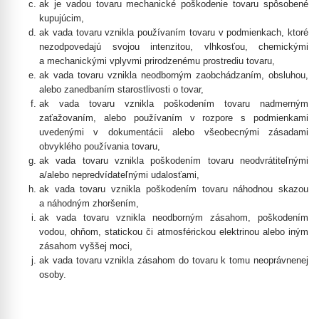
ak je vadou tovaru mechanické poškodenie tovaru spôsobené
kupujúcim,
ak vada tovaru vznikla používaním tovaru v podmienkach, ktoré
nezodpovedajú svojou intenzitou, vlhkosťou, chemickými
a mechanickými vplyvmi prirodzenému prostrediu tovaru,
ak vada tovaru vznikla neodborným zaobchádzaním, obsluhou,
alebo zanedbaním starostlivosti o tovar,
ak vada tovaru vznikla poškodením tovaru nadmerným
zaťažovaním, alebo používaním v rozpore s podmienkami
uvedenými v dokumentácii alebo všeobecnými zásadami
obvyklého používania tovaru,
ak vada tovaru vznikla poškodením tovaru neodvrátiteľnými
a/alebo nepredvídateľnými udalosťami,
ak vada tovaru vznikla poškodením tovaru náhodnou skazou
a náhodným zhoršením,
ak vada tovaru vznikla neodborným zásahom, poškodením
vodou, ohňom, statickou či atmosférickou elektrinou alebo iným
zásahom vyššej moci,
ak vada tovaru vznikla zásahom do tovaru k tomu neoprávnenej
osoby.