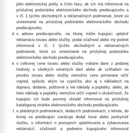
jeho elektronickej pošty a číslo faxu, ak ich má informoval na
príslušnej podstránke elektronického obchodu predávajúceho a
v čl. 1 týchto obchodných a reklamačných podmienok, ktoré sú
umiestnené na príslušnej podstránke elektronického obchodu
predávajúceho,
o adrese predávajúceho, na ktorej môže kupujúci uplatniť
reklamáciu tovaru alebo služby, podať sťažnosť alebo iný podnet
informoval v čl. 1 týchto obchodných a reklamačných
podmienok, ktoré sú umiestnené na príslušnej podstránke
elektronického obchodu predávajúceho,
o celkovej cene tovaru alebo služby vrátane dane z pridanej
hodnoty a všetkých ostatných daní alebo ak vzhľadom na
povahu tovaru alebo služby nemožno cenu primerane určiť
vopred, spôsob, akým sa vypočíta, ako aj o nákladoch na
dopravu, dodanie, poštovné a iné náklady a poplatky, alebo, ak
tieto náklady a poplatky nemožno určiť vopred o skutočnosti, že
kupujúci ich bude povinný uhradiť informoval na príslušnej
katalógovej stránke elektronického obchodu predávajúceho,
o platobných podmienkach, dodacích podmienkach, o lehote, do
ktorej sa predávajúci zaväzuje dodať tovar alebo poskytnúť
službu, o informácii o postupoch uplatňovania a vybavovania
reklamácií, sťažností a podnetov kupujúceho informoval