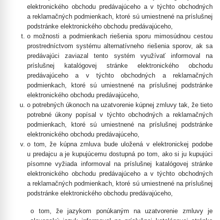
elektronického obchodu predávajúceho a v týchto obchodných
a reklamačných podmienkach, ktoré sú umiestnené na príslušnej
podstránke elektronického obchodu predávajúceho,
o možnosti a podmienkach riešenia sporu mimosúdnou cestou
prostredníctvom systému alternatívneho riešenia sporov, ak sa
predávajúci zaviazal tento systém využívať informoval na
príslušnej katalógovej stránke elektronického obchodu
predávajúceho a v týchto obchodných a reklamačných
podmienkach, ktoré sú umiestnené na príslušnej podstránke
elektronického obchodu predávajúceho,
o potrebných úkonoch na uzatvorenie kúpnej zmluvy tak, že tieto
potrebné úkony popísal v týchto obchodných a reklamačných
podmienkach, ktoré sú umiestnené na príslušnej podstránke
elektronického obchodu predávajúceho,
o tom, že kúpna zmluva bude uložená v elektronickej podobe
u predajcu a je kupujúcemu dostupná po tom, ako si ju kupujúci
písomne vyžiada informoval na príslušnej katalógovej stránke
elektronického obchodu predávajúceho a v týchto obchodných
a reklamačných podmienkach, ktoré sú umiestnené na príslušnej
podstránke elektronického obchodu predávajúceho,
o tom, že jazykom ponúkaným na uzatvorenie zmluvy je