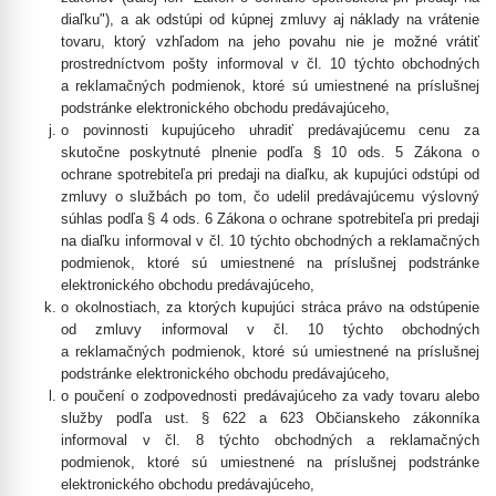
diaľku"), a ak odstúpi od kúpnej zmluvy aj náklady na vrátenie
tovaru, ktorý vzhľadom na jeho povahu nie je možné vrátiť
prostredníctvom pošty informoval v čl. 10 týchto obchodných
a reklamačných podmienok, ktoré sú umiestnené na príslušnej
podstránke elektronického obchodu predávajúceho,
o povinnosti kupujúceho uhradiť predávajúcemu cenu za
skutočne poskytnuté plnenie podľa § 10 ods. 5 Zákona o
ochrane spotrebiteľa pri predaji na diaľku, ak kupujúci odstúpi od
zmluvy o službách po tom, čo udelil predávajúcemu výslovný
súhlas podľa § 4 ods. 6 Zákona o ochrane spotrebiteľa pri predaji
na diaľku informoval v čl. 10 týchto obchodných a reklamačných
podmienok, ktoré sú umiestnené na príslušnej podstránke
elektronického obchodu predávajúceho,
o okolnostiach, za ktorých kupujúci stráca právo na odstúpenie
od zmluvy informoval v čl. 10 týchto obchodných
a reklamačných podmienok, ktoré sú umiestnené na príslušnej
podstránke elektronického obchodu predávajúceho,
o poučení o zodpovednosti predávajúceho za vady tovaru alebo
služby podľa ust. § 622 a 623 Občianskeho zákonníka
informoval v čl. 8 týchto obchodných a reklamačných
podmienok, ktoré sú umiestnené na príslušnej podstránke
elektronického obchodu predávajúceho,