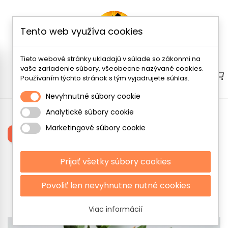
Tento web využíva cookies
Tieto webové stránky ukladajú v súlade so zákonmi na
vaše zariadenie súbory, všeobecne nazývané cookies.
Menu
Používaním týchto stránok s tým vyjadrujete súhlas.
Nevyhnutné súbory cookie
Analytické súbory cookie
Zobrazuje sa 1-3 z 3 položiek
Marketingové súbory cookie
Filtrovať
Prijať všetky súbory cookies
Povoliť len nevyhnutne nutné cookies
Viac informácií