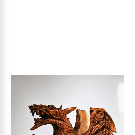
Drevený drak č. 2
Cena
90,00 €