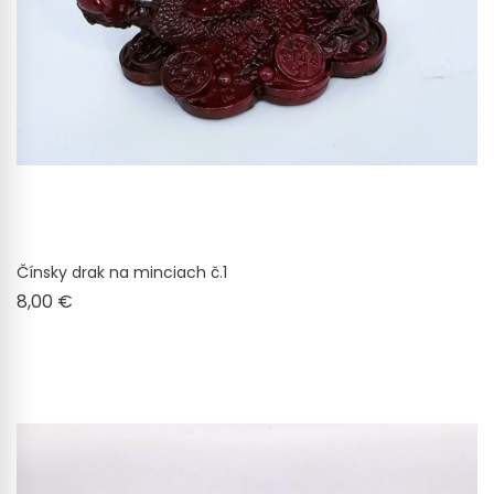
Čínsky drak na minciach č.1
Cena
8,00 €