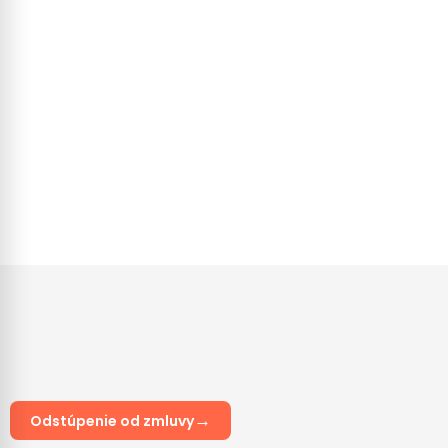
Bambusová zvonkohra cca 40cm
Cena
12,00 €
→
Odstúpenie od zmluvy