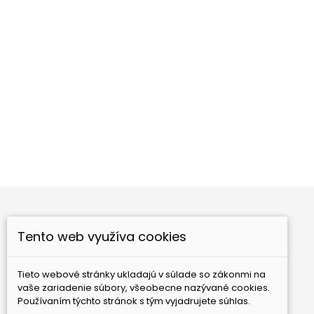
Tečúci dym č. 2
Červený nár
Cena
Cen
15,00 €
4,00 €
Tento web využíva cookies
Nové produkty
Najpredávanejšie
Tieto webové stránky ukladajú v súlade so zákonmi na
GAIA Ezoterika, s.r.o.
Bebravská 12
821 07
vaše zariadenie súbory, všeobecne nazývané cookies.
Bratislava
Slovensko
Používaním týchto stránok s tým vyjadrujete súhlas.