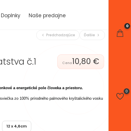
Doplnky
Naše predajne
0
Predchadzajúce
Ďalšie
chevron_left
chevron_right
tstva č.1
10,80 €
kové a energetické pole človeka a priestoru.
0
sviečka zo 100% prírodného palmového kryštalického vosku
12 x 4,6cm