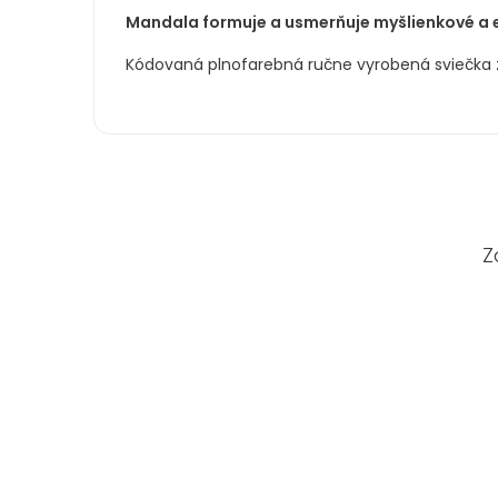
Mandala formuje a usmerňuje myšlienkové a e
Kódovaná plnofarebná ručne vyrobená sviečka z
Z