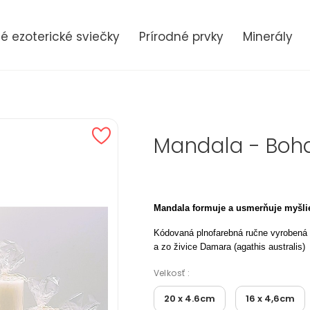
 ezoterické sviečky
Prírodné prvky
Minerály
Mandala - Boha
Mandala formuje a usmerňuje myšlien
Kódovaná plnofarebná ručne vyrobená 
a zo živice Damara (agathis australis)
Velkosť :
20 x 4.6cm
16 x 4,6cm