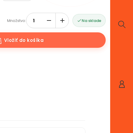
Množstvo:
Na sklade

Vložiť do košíka