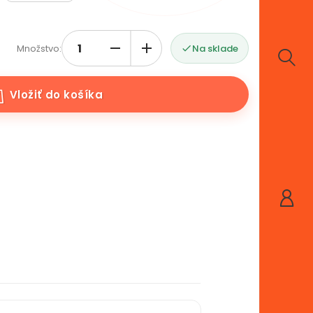
Množstvo:
Na sklade

Vložiť do košíka