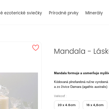
 ezoterické sviečky
Prírodné prvky
Minerály
Mandala - Láska
Mandala formuje a usmerňuje myšlien
Kódovaná plnofarebná ručne vyrobená 
a zo živice Damara (agathis australis)
Velkosť :
20 x 4.6cm
16 x 4,6cm