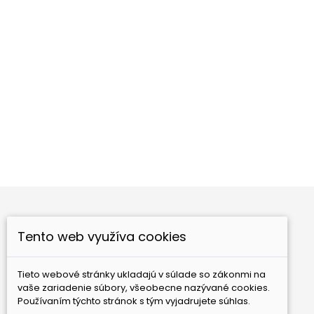
Drevený had
Myrha
Cena
Ce
10,80 €
18,00 €
Tento web využíva cookies
Nové produkty
Najpredávanejšie
Tieto webové stránky ukladajú v súlade so zákonmi na
GAIA Ezoterika, s.r.o.
Bebravská 12
821 07
vaše zariadenie súbory, všeobecne nazývané cookies.
Bratislava
Slovensko
Používaním týchto stránok s tým vyjadrujete súhlas.