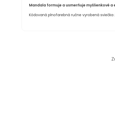
Mandala formuje a usmerňuje myšlienkové a e
Kódovaná plnofarebná ručne vyrobená sviečka z
Z