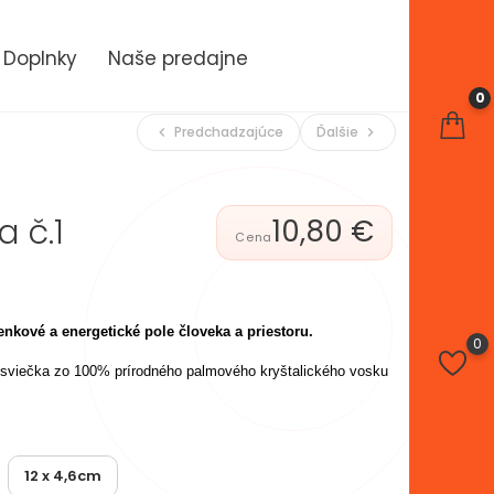
Doplnky
Naše predajne
0
Predchadzajúce
Ďalšie
chevron_left
chevron_right
 č.1
10,80 €
kové a energetické pole človeka a priestoru.
0
sviečka zo 100% prírodného palmového kryštalického vosku
12 x 4,6cm