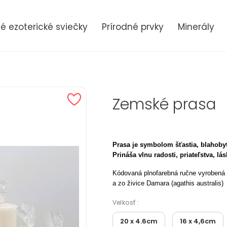
 ezoterické sviečky
Prírodné prvky
Minerály
Zemské prasa
Prasa je symbolom šťastia, blahobyt
Prináša vlnu radosti, priateľstva, lás
Kódovaná plnofarebná ručne vyrobená 
a zo živice Damara (agathis australis)
Velkosť :
20 x 4.6cm
16 x 4,6cm