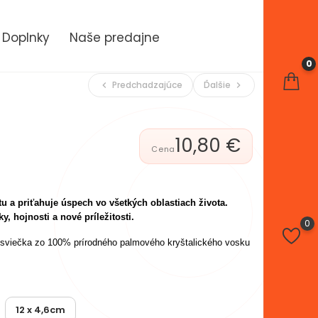
Doplnky
Naše predajne
0
Predchadzajúce
Ďalšie
chevron_left
chevron_right
10,80 €
u a priťahuje úspech vo všetkých oblastiach života.
ky, hojnosti a nové príležitosti.
0
sviečka zo 100% prírodného palmového kryštalického vosku
12 x 4,6cm