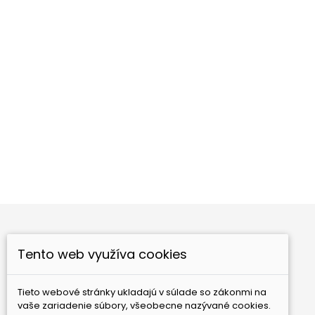
Kľúčenka feng shui Drak
Generálne č
Cena
Ce
8,00 €
27,00 €
Tento web využíva cookies
Nové produkty
Najpredávanejšie
Tieto webové stránky ukladajú v súlade so zákonmi na
GAIA Ezoterika, s.r.o.
Bebravská 12
821 07
vaše zariadenie súbory, všeobecne nazývané cookies.
Bratislava
Slovensko