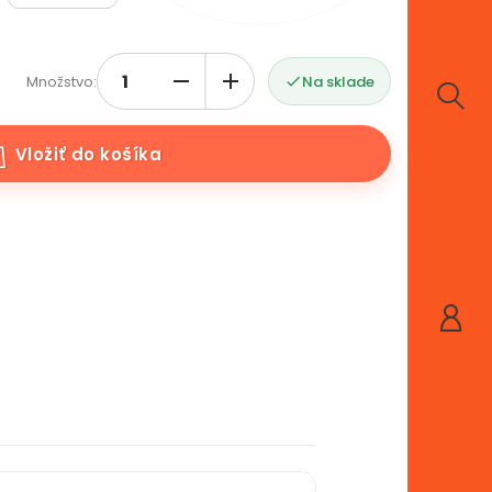
Množstvo:
Na sklade

Vložiť do košíka