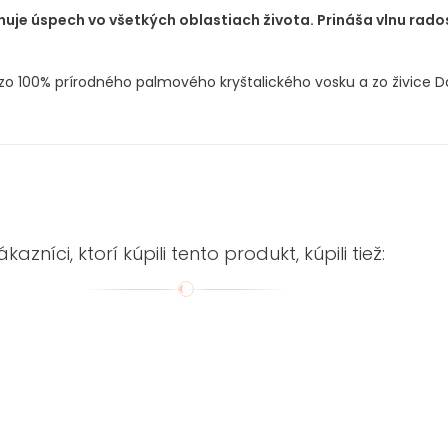
uje úspech vo všetkých oblastiach života. Prináša vlnu radost
o 100% prírodného palmového kryštalického vosku a zo živice Da
ákazníci, ktorí kúpili tento produkt, kúpili tiež: