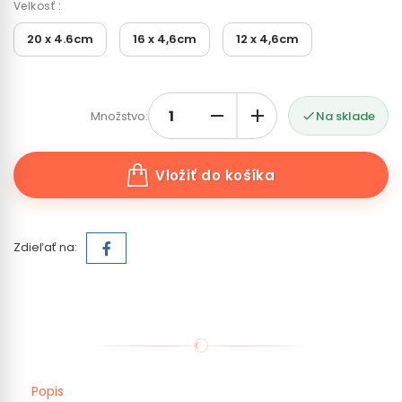
Velkosť :
20 x 4.6cm
16 x 4,6cm
12 x 4,6cm
Množstvo:
Na sklade

Vložiť do košíka
Zdieľať na:
Popis