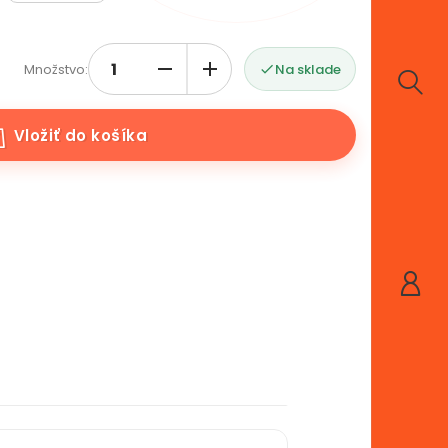
Množstvo:
Na sklade

Vložiť do košíka