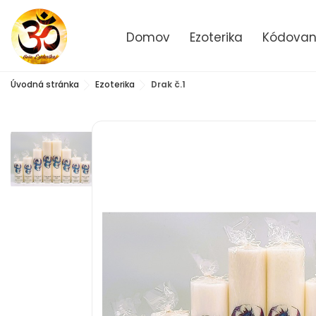
Domov
Ezoterika
Kódované
Úvodná stránka
Ezoterika
Drak č.1