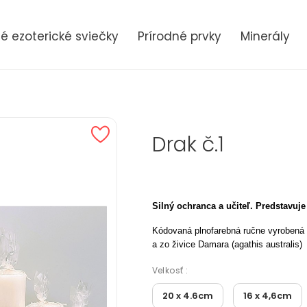
 ezoterické sviečky
Prírodné prvky
Minerály
Drak č.1
Silný ochranca a učiteľ. Predstavuje
Kódovaná plnofarebná ručne vyrobená 
a zo živice Damara (agathis australis)
Velkosť :
20 x 4.6cm
16 x 4,6cm