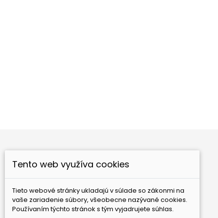
Feng shui retiazka s...
Drak s perlou
Cena
Ce
9,00 €
10,80 €
Tento web využíva cookies
Nové produkty
Najpredávanejšie
Tieto webové stránky ukladajú v súlade so zákonmi na
GAIA Ezoterika, s.r.o.
Bebravská 12
821 07
vaše zariadenie súbory, všeobecne nazývané cookies.
Bratislava
Slovensko
Používaním týchto stránok s tým vyjadrujete súhlas.