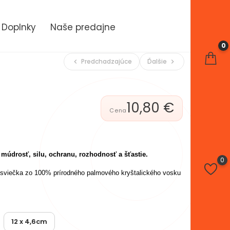
Doplnky
Naše predajne
0
Predchadzajúce
Ďalšie
chevron_left
chevron_right
10,80 €
 múdrosť, silu, ochranu, rozhodnosť a šťastie.
0
sviečka zo 100% prírodného palmového kryštalického vosku
12 x 4,6cm