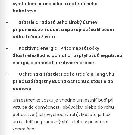
symbolom finančného a materiálneho
bohatstva.
-
Šťastie a radosť: Jeho široký úsmev
pripomína, že
radosť a spokojnosť sú kľúčom
s šťastnému životu.
-
Pozitívna energia : Prítomnosť sošky
Šťastného Budhu pomáha rozptyľovať negatívnu
energiu a prinášať pozitívne vibrácie.
-
Ochrana a šťastie: Podľa tradície Feng Shui
prináša Šťaqstný Budha ochranu a šťastie do
domova.
Umiestnenie: Sošku je vhodné umiestniť buď pri
vstupe do domácnosti, obývačky, alebo do rohu
bohatstva ( juhovýchodný roh). Môžete ju tiež
umiestniť na pracovný stôl, alebo v priestore
kancelárie.