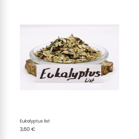
Eukalyptus list
Cena
3,60 €