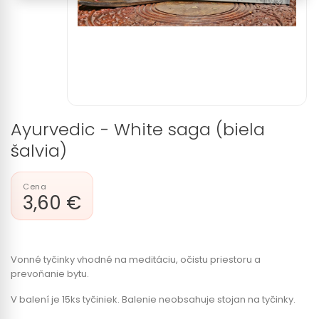
Ayurvedic - White saga (biela
šalvia)
3,60 €
Vonné tyčinky vhodné na meditáciu, očistu priestoru a
prevoňanie bytu.
V balení je 15ks tyčiniek. Balenie neobsahuje stojan na tyčinky.