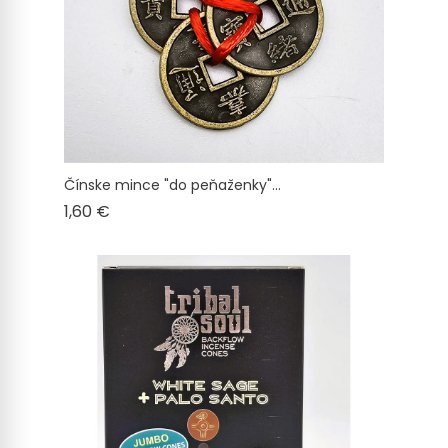
Čínske mince "do peňaženky"...
Cena
1,60 €