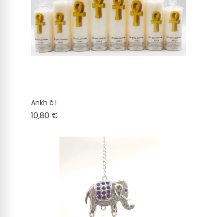
Ankh č.1
Cena
10,80 €