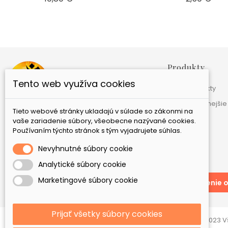
Produkty
Tento web využíva cookies
Nové produkty
Najpredávanejšie
Tieto webové stránky ukladajú v súlade so zákonmi na
GAIA Ezoterika, s.r.o.
Bebravská 12
821 07
vaše zariadenie súbory, všeobecne nazývané cookies.
Bratislava
Slovensko
Používaním týchto stránok s tým vyjadrujete súhlas.
+421 944 354 539
Nevyhnutné súbory cookie
eshop@gaia-ezoterika.sk
Analytické súbory cookie
Marketingové súbory cookie
Odstúpenie o
Prijať všetky súbory cookies
Eshop vytvorila a spravuje spoločonosť GLOBERG®:Digital. © 2023 