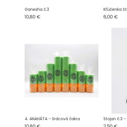
Ganesha č.3
Kľúčenka S
Cena
Cen
10,80 €
6,00 €
4. ANAHÁTA - Srdcová čakra
Stojan č.3 
Cena
Cen
10,80 €
2,50 €