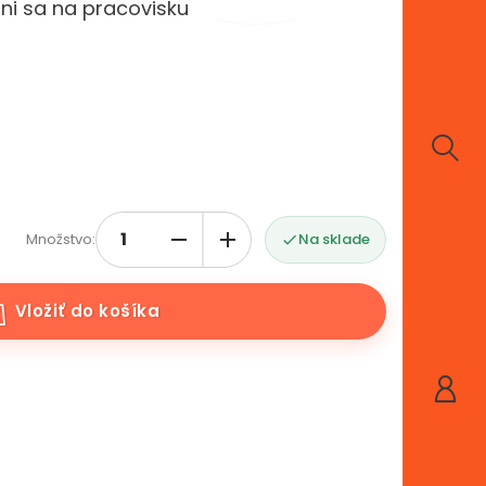
tni sa na pracovisku
Množstvo:
Na sklade

Vložiť do košíka