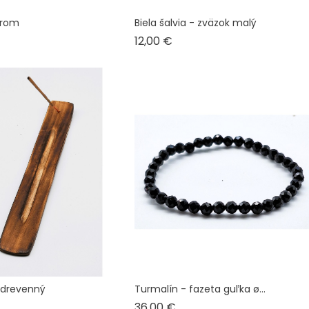
trom
Biela šalvia - zväzok malý
a
Cena
12,00 €
- drevenný
Turmalín - fazeta guľka ø...
a
Cena
36,00 €