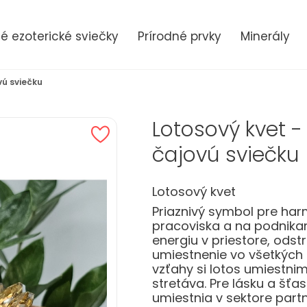
 ezoterické sviečky
Prírodné prvky
Minerály
vú sviečku
Lotosový kvet - 
čajovú sviečku
Lotosový kvet
Priaznivý symbol pre ha
pracoviska a na podnikani
energiu v priestore, odst
umiestnenie vo všetkých 
vzťahy si lotos umiestnim
stretáva. Pre lásku a šťa
umiestnia v sektore par