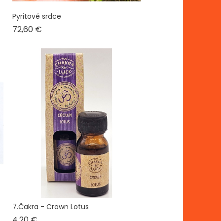
Pyritové srdce
Cena
72,60 €
7.Čakra - Crown Lotus
Cena
4,20 €