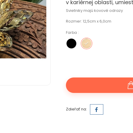
v kariérnej oblasti, umies
Svietniky majú kovové odrazy
Rozmer: 12,5cm x 6,0cm
Farba :
Čierna farba
Zlatá farba
Zdieľať na: