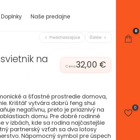
Doplnky
Naše predajne
0
Predchadzajúce
Ďalšie
chevron_left
chevron_right
svietnik na
32,00 €
rmonické a šťastné prostredie domova,
e. Krištáľ vytvára dobrú feng shui
0
raňuje negatívnu, preto je priaznivý na
oblastiach domu. Pre dobré rodinné
e v izbách, kde sa rodina najčastejšie
stný partnerský vzťah sa dva lotosy
tnerstvo. Nápomocný symbol pre úspech