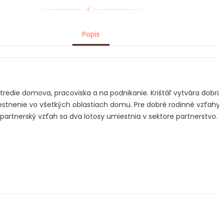
Popis
redie domova, pracoviska a na podnikanie. Krištáľ vytvára dobrú 
estnenie vo všetkých oblastiach domu. Pre dobré rodinné vzťahy
ný partnerský vzťah sa dva lotosy umiestnia v sektore partners