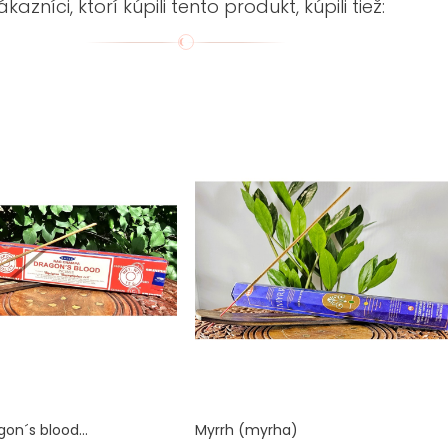
ákazníci, ktorí kúpili tento produkt, kúpili tiež:
on´s blood...
Myrrh (myrha)