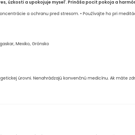
s, úzkosti a upokojuje myseľ. Prináša pocit pokoja a harmón
ncentrácie a ochranu pred stresom. • Používajte ho pri meditáci
agaskar, Mexiko, Grónsko
getickej úrovni. Nenahrádzajú konvenčnú medicínu. Ak máte zd