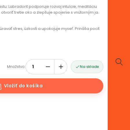
tu: Labradorit podporuje rozvoj intuície, meditáciu
oriť tretie oko a zlepšuje spojenie s vnútorným ja.
avať stres, úzkosti a upokojuje myseľ. Prináša pocit
Množstvo:
Na sklade

Vložiť do košíka