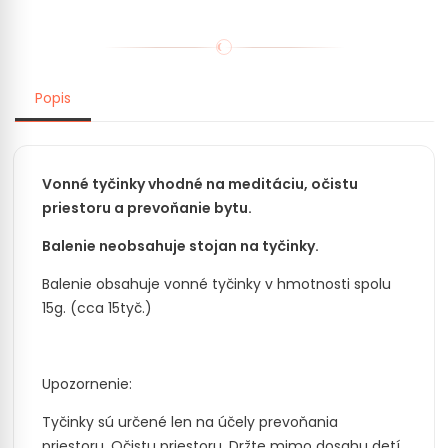
Popis
Vonné tyčinky vhodné na meditáciu, očistu
priestoru a prevoňanie bytu.
Balenie neobsahuje stojan na tyčinky.
Balenie obsahuje vonné tyčinky v hmotnosti spolu
15g. (cca 15tyč.)
Upozornenie:
Tyčinky sú určené len na účely prevoňania
priestoru. Očistu priestoru. Držte mimo dosahu detí