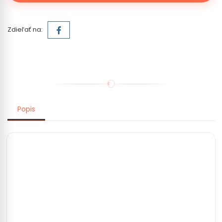
Zdieľať na:
Popis
Oddýchnite si a nájdite pokoj s naším ručne
vyrobeným levanduľovým organickým kadidlom.
Ponorte sa do jeho upokojujúcej kvetinovej vône
a vytvorte pokojnú atmosféru, ktorá podporuje
pohodu. Nechajte jemné tóny premeniť váš
priestor na pokojnú svätyňu. Zažite upokojujúcu