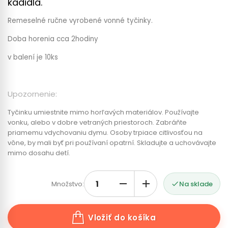
kadidla.
Remeselné ručne vyrobené vonné tyčinky.
Doba horenia cca 2hodiny
v balení je 10ks
Upozornenie:
Tyčinku umiestnite mimo horľavých materiálov. Používajte
vonku, alebo v dobre vetraných priestoroch. Zabráňte
priamemu vdychovaniu dymu. Osoby trpiace citlivosťou na
vône, by mali byť pri používaní opatrní. Skladujte a uchovávajte
mimo dosahu detí.
Množstvo:
Na sklade

Vložiť do košíka