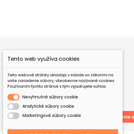
Biela šalvia s dračou krvou
Mäta Priepo
Cena
Cen
18,00 €
3,60 €
Tento web využíva cookies
Nové produkty
Najpredávanejšie
Tieto webové stránky ukladajú v súlade so zákonmi na
GAIA Ezoterika, s.r.o.
Bebravská 12
821 07
vaše zariadenie súbory, všeobecne nazývané cookies.
Bratislava
Slovensko
Používaním týchto stránok s tým vyjadrujete súhlas.
+421 944 354 539
Nevyhnutné súbory cookie
eshop@gaia-ezoterika.sk
Analytické súbory cookie
Marketingové súbory cookie
Odstúpenie o