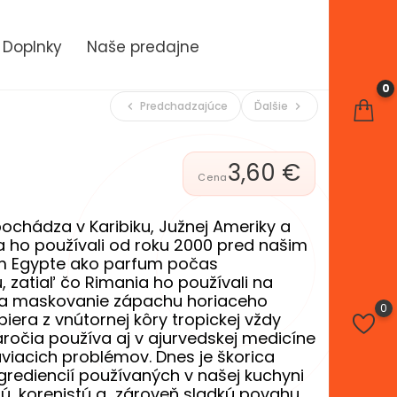
Doplnky
Naše predajne
0
Predchadzajúce
Ďalšie
chevron_left
chevron_right
3,60 €
 pochádza v Karibiku, Južnej Ameriky a
a ho používali od roku 2000 pred našim
m Egypte ako parfum počas
zatiaľ čo Rimania ho používali na
na maskovanie zápachu horiaceho
0
biera z vnútornej kôry tropickej vždy
táročia používa aj v ajurvedskej medicíne
áviacich problémov. Dnes je škorica
grediencií používaných v našej kuchyni
itú, korenistú a zároveň sladkú povahu.