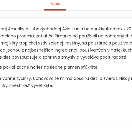
Popis
Južnej Ameriky a Juhovýchodnej Ázie. Ľudia ho používali od roku 
cieho procesu, zatiaľ čo Rimania ho používali na pohrebných
nej kôry tropickej vždy zelenej rastliny, sa po stáročia používa 
ca jednou z najbežnejších ingrediencií používaných v našej kuchyn
 tiež povzbudzuje a zohrieva zmysly a vyvoláva pocit radosti.
e pokiaľ začne horieť následne plameň sfúknite.
e vonné tyčinky. Uchovávajte mimo dosahu detí a zvierat. Nikdy 
inky miestnosť vyvetrajte.