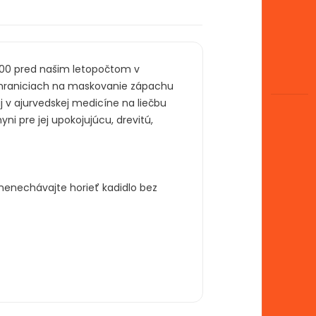
2000 pred našim letopočtom v
 hraniciach na maskovanie zápachu
aj v ajurvedskej medicíne na liečbu
i pre jej upokojujúcu, drevitú,
nenechávajte horieť kadidlo bez