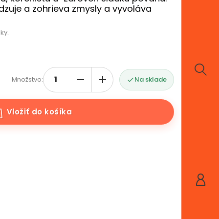
dzuje a zohrieva zmysly a vyvoláva
ky.
Množstvo:
Na sklade

Vložiť do košíka