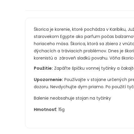
Škorica je korenie, ktoré pochádza v Karibiku, 
starovekom Egypte ako parfum počas balzamova
horiaceho mäsa. Škorica, ktorá sa zbiera z vnútor
dýchacích a tráviacich problémov. Dnes je škori
korenistú a zároveň sladkú povahu. Vôňa škorice
Použitie:
Zapáľte špičku vonnej tyčinky a čakajt
Upozornenie:
Používajte v stojane určených pr
dozoru. Nevdychujte dym priamo. Po použití tyč
Balenie neobsahuje stojan na tyčinky
Hmotnosť:
15g