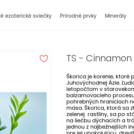
 ezoterické sviečky
Prírodné prvky
Minerály
TS - Cinnamon
Škorica je korenie, ktoré
Juhovýchodnej Ázie. Ľudi
letopočtom v staroveko
balzamovacieho procesu, 
pohrebných hraniciach 
mäsa. Škorica, ktorá sa z
zelenej rastliny, sa po s
na liečbu dýchacích a tr
jednou z najbežnejších in
pre jej upokojujúcu, drev