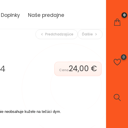
Doplnky
Naše predajne
0
Predchadzajúce
Ďalšie
chevron_left
chevron_right
0
34
24,00 €
nie neobsahuje kužele na tečúci dym.