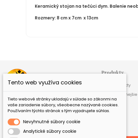
Keramický stojan na tečúci dym. Balenie neo
Rozmery: 8 cm x 7cm x 13cm
Produkty
Tento web využíva cookies
Nové produkty
Najpredávanejšie
Tieto webové stránky ukladajú v súlade so zákonmi na
GAIA Ezoterika, s.r.o.
Bebravská 12
821 07
vaše zariadenie súbory, všeobecne nazývané cookies.
Bratislava
Slovensko
Používaním týchto stránok s tým vyjadrujete súhlas.
+421 944 354 539
Nevyhnutné súbory cookie
eshop@gaia-ezoterika.sk
Analytické súbory cookie