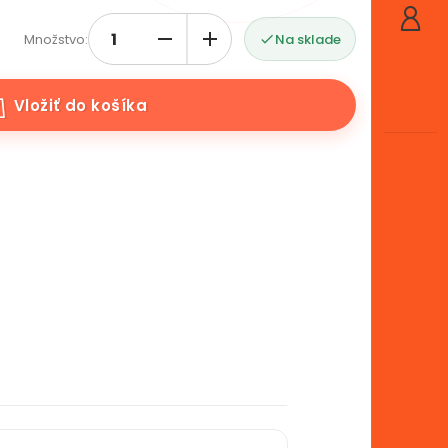
Množstvo:
Na sklade

Vložiť do košíka