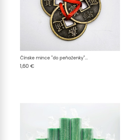
Čínske mince "do peňaženky"...
Cena
1,60 €