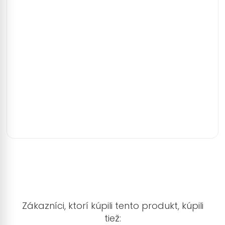
Pokyny: zapáľte špičku pyramídy kadidla a
potom jemne sfúknite plameň. Umiestnite
pyramídu na stojan nato určený. Počas
používania držte mimo dosahu horľavých
predmetov. Uchovávajte mimo dosahu detí, nie
je to na ľudskú spotrebu.
Obsah balenia: 10ks
Približná doba horenia je 20min.
Zákazníci, ktorí kúpili tento produkt, kúpili
tiež: