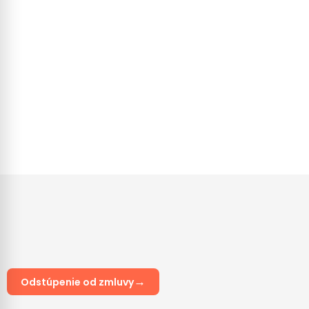
Čierna sviečka
Cena
10,80 €
→
Odstúpenie od zmluvy