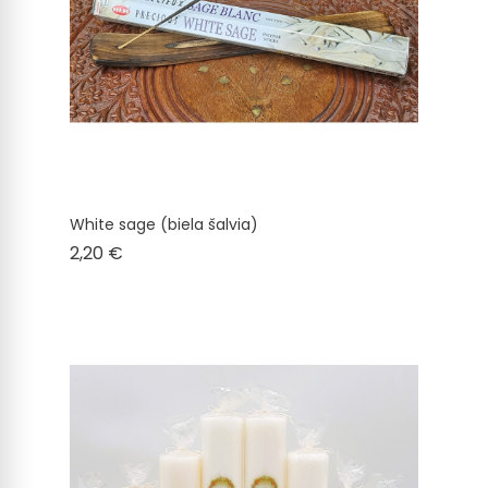
White sage (biela šalvia)
Cena
2,20 €