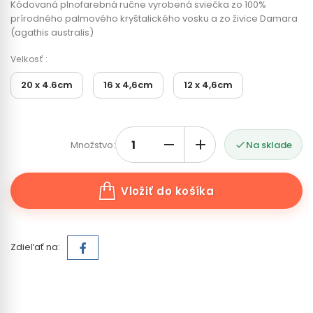
Kódovaná plnofarebná ručne vyrobená sviečka zo 100%
prírodného palmového kryštalického vosku a zo živice Damara
(agathis australis)
Velkosť :
20 x 4.6cm
16 x 4,6cm
12 x 4,6cm
Množstvo:
Na sklade

Vložiť do košíka
Zdieľať na: